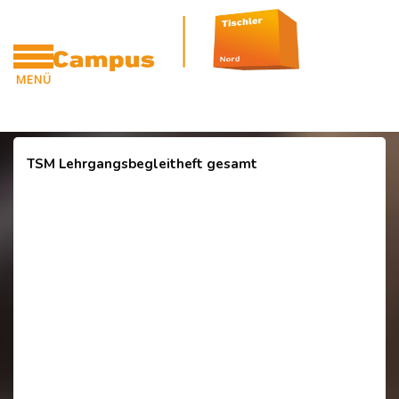
Blöcke
Zum Hauptinhalt
MENÜ
CAMPUS
Blöcke
TSM Lehrgangsbegleitheft gesamt