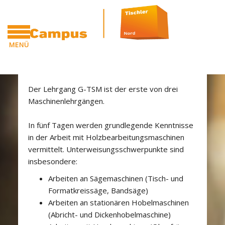
Blöcke
Zum Hauptinhalt
MENÜ
Blöcke
[Cocoon] Custom HTML überspringen
CAMPUS
G-TSM - Vorbereitung
Der Lehrgang G-TSM ist der erste von drei
Maschinenlehrgängen.
In fünf Tagen werden grundlegende Kenntnisse
in der Arbeit mit Holzbearbeitungsmaschinen
vermittelt. Unterweisungsschwerpunkte sind
insbesondere:
Arbeiten an Sägemaschinen (Tisch- und
Formatkreissäge, Bandsäge)
Arbeiten an stationären Hobelmaschinen
(Abricht- und Dickenhobelmaschine)