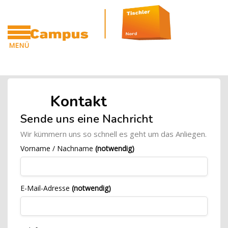
Zum Hauptinhalt
MENÜ
Blöcke
CAMPUS
Blöcke
Kontakt
Blöcke
[Cocoon] Custom HTML überspringen
Sende uns eine Nachricht
Wir kümmern uns so schnell es geht um das Anliegen.
Vorname / Nachname
(notwendig)
E-Mail-Adresse
(notwendig)