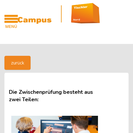
Blöcke
Zum Hauptinhalt
MENÜ
CAMPUS
Blöcke
[Cocoon] Custom HTML überspringen
zurück
Die Zwischenprüfung besteht aus
zwei Teilen: