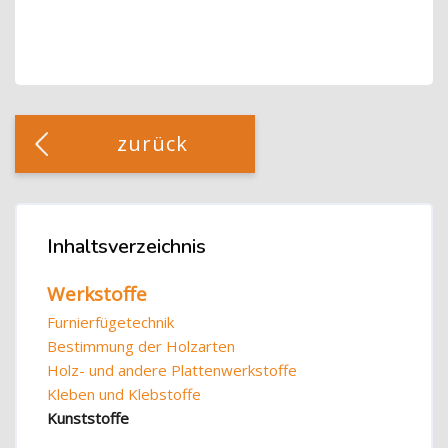
Blöcke
[Cocoon] Custom HTML überspringen
zurück
Blöcke
Inhaltsverzeichnis
Inhaltsverzeichnis überspringen
Werkstoffe
Furnierfügetechnik
Bestimmung der Holzarten
Holz- und andere Plattenwerkstoffe
Kleben und Klebstoffe
Kunststoffe