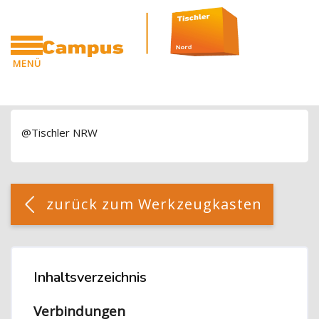
Blöcke
Zum Hauptinhalt
MENÜ
CAMPUS
Blöcke
@Tischler NRW
Blöcke
[Cocoon] Custom HTML überspringen
zurück zum Werkzeugkasten
Blöcke
Inhaltsverzeichnis
Inhaltsverzeichnis überspringen
Verbindungen