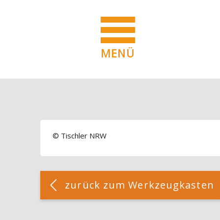
MENÜ
Blöcke
Zum Hauptinhalt
Blöcke
© Tischler NRW
Blöcke
[Cocoon] Custom HTML überspringen
zurück zum Werkzeugkasten