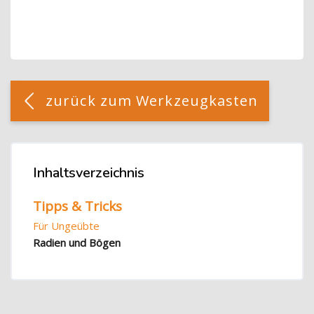
Blöcke
[Cocoon] Custom HTML überspringen
zurück zum Werkzeugkasten
Blöcke
Inhaltsverzeichnis
Inhaltsverzeichnis überspringen
Tipps & Tricks
Für Ungeübte
Radien und Bögen