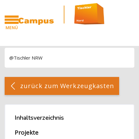
Blöcke
Zum Hauptinhalt
MENÜ
CAMPUS
Blöcke
@Tischler NRW
Blöcke
[Cocoon] Custom HTML überspringen
zurück zum Werkzeugkasten
Blöcke
Inhaltsverzeichnis
Inhaltsverzeichnis überspringen
Projekte