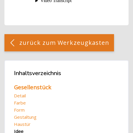
Blöcke
[Cocoon] Custom HTML überspringen
zurück zum Werkzeugkasten
Blöcke
Inhaltsverzeichnis
Inhaltsverzeichnis überspringen
Gesellenstück
Detail
Farbe
Form
Gestaltung
Haustür
Idee