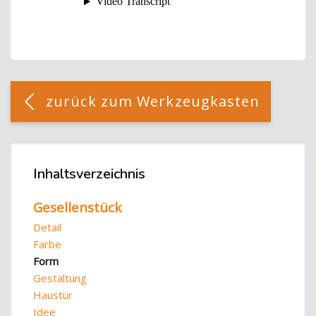
Blöcke
[Cocoon] Custom HTML überspringen
zurück zum Werkzeugkasten
Blöcke
Inhaltsverzeichnis
Inhaltsverzeichnis überspringen
Gesellenstück
Detail
Farbe
Form
Gestaltung
Haustür
Idee