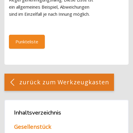
ein allgemeines Beispiel, Abweichungen
sind im Einzelfall je nach Innung möglich.
Punkteliste
Blöcke
[Cocoon] Custom HTML überspringen
zurück zum Werkzeugkasten
Blöcke
Inhaltsverzeichnis
Inhaltsverzeichnis überspringen
Gesellenstück