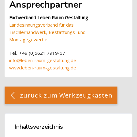
Ansprechpartner
Fachverband Leben Raum Gestaltung
Landesinnungsverband für das
Tischlerhandwerk, Bestattungs- und
Montagegewerbe
Tel. +49 (0)5621 7919-67
info@leben-raum-gestaltung.de
www.leben-raum-gestaltung.de
Blöcke
[Cocoon] Custom HTML überspringen
zurück zum Werkzeugkasten
Blöcke
Inhaltsverzeichnis
Inhaltsverzeichnis überspringen