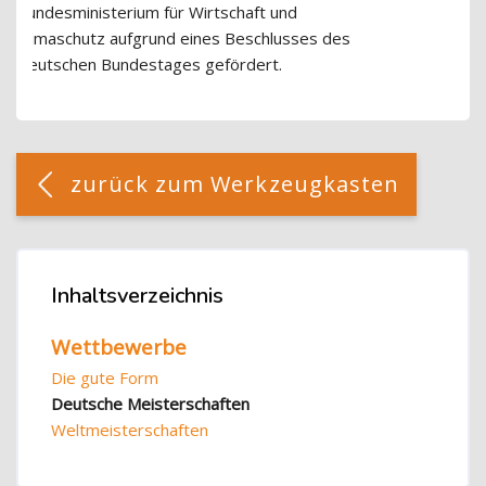
Bundesministerium für Wirtschaft und
Klimaschutz aufgrund eines Beschlusses des
Deutschen Bundestages gefördert.
Blöcke
[Cocoon] Custom HTML überspringen
zurück zum Werkzeugkasten
Blöcke
Inhaltsverzeichnis
Inhaltsverzeichnis überspringen
Wettbewerbe
Die gute Form
Deutsche Meisterschaften
Weltmeisterschaften