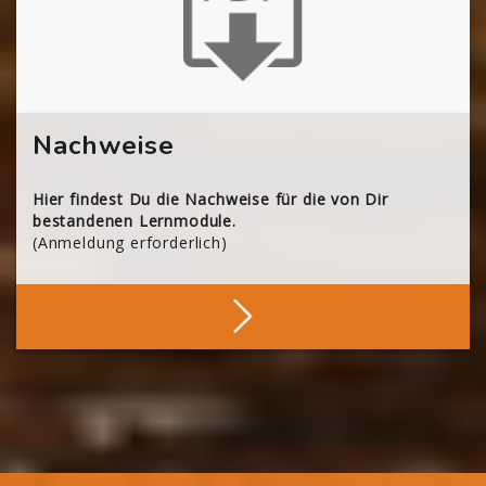
Nachweise
Hier findest Du die Nachweise für die von Dir
bestandenen Lernmodule.
(Anmeldung erforderlich)
Deine Nachweise
Blöcke
Blöcke
Blöcke