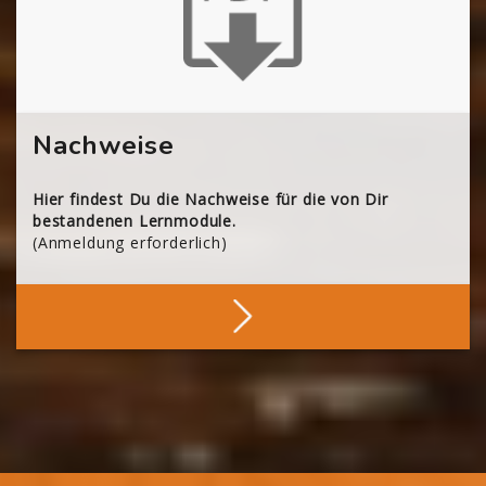
Nachweise
Hier findest Du die Nachweise für die von Dir
bestandenen Lernmodule.
(Anmeldung erforderlich)
Deine Nachweise
Blöcke
Blöcke
Blöcke