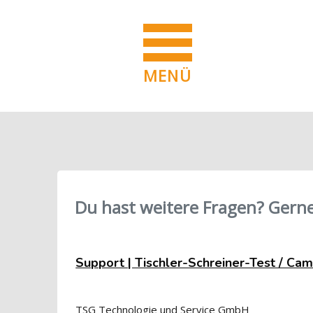
MENÜ
Blöcke
Zum Hauptinhalt
Blöcke
Du hast weitere Fragen? Gerne
Support | Tischler-Schreiner-Test / Ca
TSG Technologie und Service GmbH