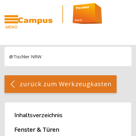
Blöcke
Zum Hauptinhalt
MENÜ
CAMPUS
Blöcke
@Tischler NRW
Blöcke
[Cocoon] Custom HTML überspringen
zurück zum Werkzeugkasten
Blöcke
Inhaltsverzeichnis
Inhaltsverzeichnis überspringen
Fenster & Türen