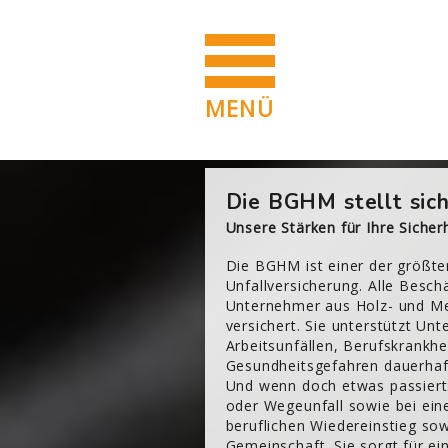
MENÜ
Blöcke
Zum Hauptinhalt
[Cocoon] About (Text 2 Columns) überspringen
Die BGHM stellt sich
Unsere Stärken für Ihre Sicherh
Die BGHM ist einer der größte
Unfallversicherung. Alle Beschä
Unternehmer aus Holz- und Me
versichert. Sie unterstützt Un
Arbeitsunfällen, Berufskrankhe
Gesundheitsgefahren dauerhaf
Und wenn doch etwas passiert
oder Wegeunfall sowie bei ein
beruflichen Wiedereinstieg so
Gemeinschaft. Sie sorgt für ei