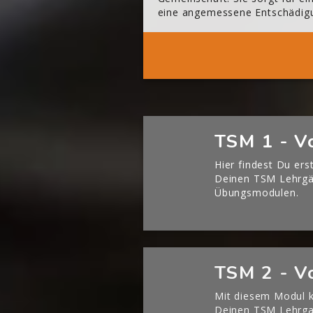
eine angemessene Entschädig
Mehr 
[Cocoon] Boxes überspringen
TSM 1 - V
Hier findest Du ers
Deinen TSM Lehrg
Übungsmodulen.
[Cocoon] Boxes überspringen
TSM 2 - V
Mit diesem Modul k
Deinen TSM Lehrgan