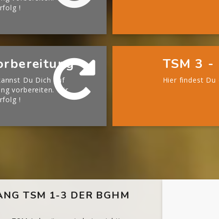
rfolg !
orbereitung
TSM 3 - 
annst Du Dich auf
Hier findest Du
g vorbereiten. Wir
rfolg !
NG TSM 1-3 DER BGHM