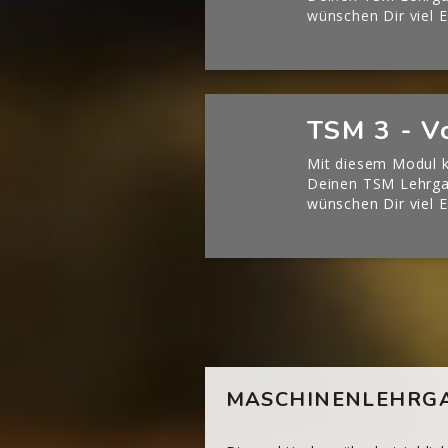
wünschen Dir viel E
[Cocoon] Boxes überspringen
TSM 3 - V
Mit diesem Modul k
Deinen TSM Lehrgan
wünschen Dir viel E
[Cocoon] Custom HTML überspringen
MASCHINENLEHRGA