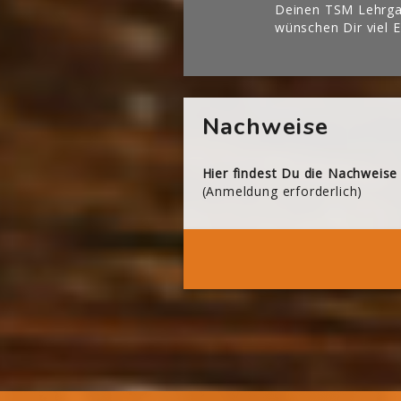
Deinen TSM Lehrgan
wünschen Dir viel E
[Cocoon] About (Text with Image) überspringen
Nachweise
Hier findest Du die Nachweise
(Anmeldung erforderlich)
Dei
Blöcke
Blöcke
Blöcke