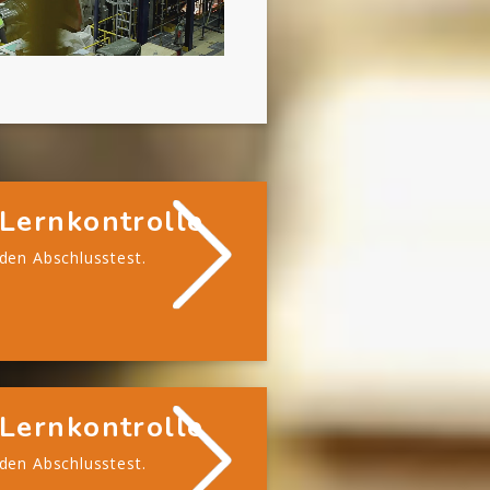
Lernkontrolle
 den Abschlusstest.
Lernkontrolle
 den Abschlusstest.