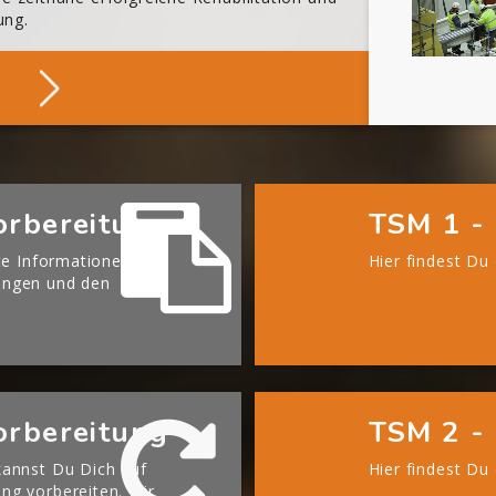
ung.
Über Die BGHM
orbereitung
TSM 1 - 
te Informationen zu
Hier findest Du
ängen und den
orbereitung
TSM 2 - 
annst Du Dich auf
Hier findest Du
g vorbereiten. Wir