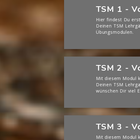
TSM 1 - V
Hier findest Du ers
Deinen TSM Lehrg
Übungsmodulen.
[Cocoon] Boxes überspringen
TSM 2 - V
Mit diesem Modul k
Deinen TSM Lehrgan
wünschen Dir viel E
[Cocoon] Boxes überspringen
TSM 3 - V
Mit diesem Modul k