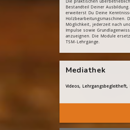
Die praktischen überbetriebli
Bestandteil Deiner Ausbildung.
erweiterst Du Deine Kenntniss
Holzbearbeitungsmaschinen. Di
Möglichkeit, jederzeit nach u
Impulse sowie Grundlagenwisse
anzueignen. Die Module ersetze
TSM-Lehrgänge.
[Cocoon] About (Text with Image) überspringen
Mediathek
Videos, Lehrgangsbegleitheft,
[Cocoon] Boxes überspringen