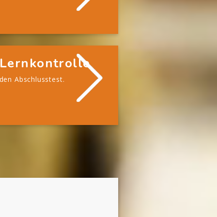
Lernkontrolle
 den Abschlusstest.