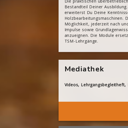
Die praktischen überbetriebli
Bestandteil Deiner Ausbildung.
erweiterst Du Deine Kenntniss
Holzbearbeitungsmaschinen. Di
Möglichkeit, jederzeit nach u
Impulse sowie Grundlagenwisse
anzueignen. Die Module ersetze
TSM-Lehrgänge.
[Cocoon] About (Text with Image) überspringen
Mediathek
Videos, Lehrgangsbegleitheft,
[Cocoon] Boxes überspringen