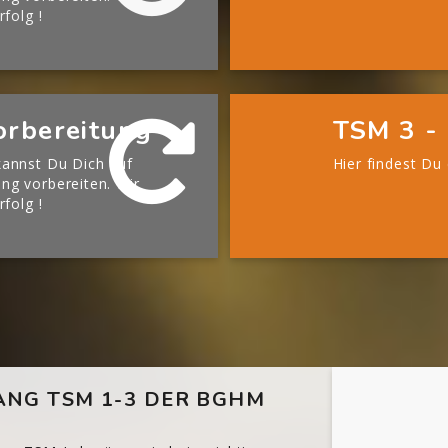
rfolg !
orbereitung
TSM 3 - 
annst Du Dich auf
Hier findest Du
g vorbereiten. Wir
rfolg !
NG TSM 1-3 DER BGHM