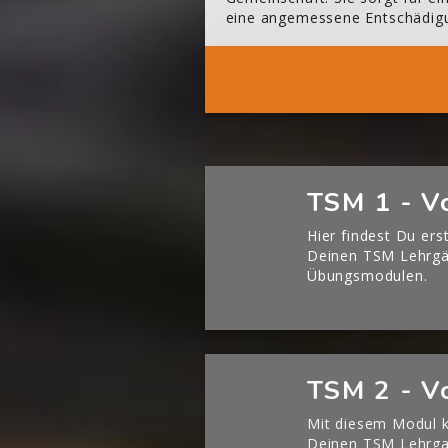
eine angemessene Entschädig
Mehr 
[Cocoon] Boxes überspringen
TSM 1 - V
Hier findest Du ers
Deinen TSM Lehrg
Übungsmodulen.
[Cocoon] Boxes überspringen
TSM 2 - V
Mit diesem Modul k
Deinen TSM Lehrgan